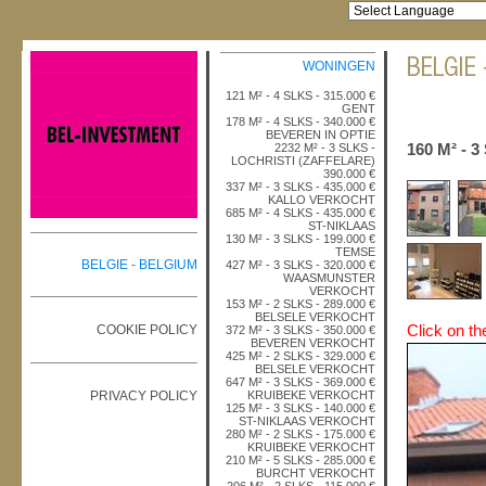
WONINGEN
121 M² - 4 SLKS - 315.000 €
GENT
178 M² - 4 SLKS - 340.000 €
BEVEREN IN OPTIE
160 M² - 
2232 M² - 3 SLKS -
LOCHRISTI (ZAFFELARE)
390.000 €
337 M² - 3 SLKS - 435.000 €
KALLO VERKOCHT
685 M² - 4 SLKS - 435.000 €
ST-NIKLAAS
130 M² - 3 SLKS - 199.000 €
TEMSE
BELGIE - BELGIUM
427 M² - 3 SLKS - 320.000 €
WAASMUNSTER
VERKOCHT
153 M² - 2 SLKS - 289.000 €
BELSELE VERKOCHT
Click on t
COOKIE POLICY
372 M² - 3 SLKS - 350.000 €
BEVEREN VERKOCHT
425 M² - 2 SLKS - 329.000 €
BELSELE VERKOCHT
647 M² - 3 SLKS - 369.000 €
PRIVACY POLICY
KRUIBEKE VERKOCHT
125 M² - 3 SLKS - 140.000 €
ST-NIKLAAS VERKOCHT
280 M² - 2 SLKS - 175.000 €
KRUIBEKE VERKOCHT
210 M² - 5 SLKS - 285.000 €
BURCHT VERKOCHT