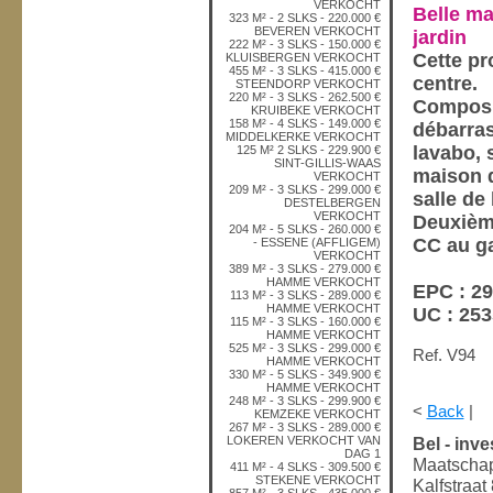
VERKOCHT
Belle ma
323 M² - 2 SLKS - 220.000 €
BEVEREN VERKOCHT
jardin
222 M² - 3 SLKS - 150.000 €
Cette pr
KLUISBERGEN VERKOCHT
455 M² - 3 SLKS - 415.000 €
centre.
STEENDORP VERKOCHT
220 M² - 3 SLKS - 262.500 €
Composit
KRUIBEKE VERKOCHT
158 M² - 4 SLKS - 149.000 €
débarras
MIDDELKERKE VERKOCHT
lavabo, 
125 M² 2 SLKS - 229.900 €
SINT-GILLIS-WAAS
maison d
VERKOCHT
209 M² - 3 SLKS - 299.000 €
salle de
DESTELBERGEN
VERKOCHT
Deuxième
204 M² - 5 SLKS - 260.000 €
CC au ga
- ESSENE (AFFLIGEM)
VERKOCHT
389 M² - 3 SLKS - 279.000 €
HAMME VERKOCHT
EPC : 2
113 M² - 3 SLKS - 289.000 €
HAMME VERKOCHT
UC : 25
115 M² - 3 SLKS - 160.000 €
HAMME VERKOCHT
525 M² - 3 SLKS - 299.000 €
Ref. V94
HAMME VERKOCHT
330 M² - 5 SLKS - 349.900 €
HAMME VERKOCHT
248 M² - 3 SLKS - 299.900 €
<
Back
|
KEMZEKE VERKOCHT
267 M² - 3 SLKS - 289.000 €
LOKEREN VERKOCHT VAN
Bel - inv
DAG 1
Maatschapp
411 M² - 4 SLKS - 309.500 €
STEKENE VERKOCHT
Kalfstraat