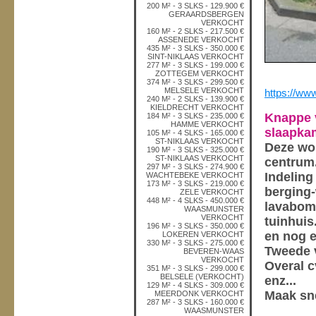
200 M² - 3 SLKS - 129.900 €
GERAARDSBERGEN
VERKOCHT
160 M² - 2 SLKS - 217.500 €
ASSENEDE VERKOCHT
435 M² - 3 SLKS - 350.000 €
SINT-NIKLAAS VERKOCHT
277 M² - 3 SLKS - 199.000 €
ZOTTEGEM VERKOCHT
374 M² - 3 SLKS - 299.500 €
MELSELE VERKOCHT
https://ww
240 M² - 2 SLKS - 139.900 €
KIELDRECHT VERKOCHT
Knappe 
184 M² - 3 SLKS - 235.000 €
HAMME VERKOCHT
slaapkam
105 M² - 4 SLKS - 165.000 €
ST-NIKLAAS VERKOCHT
Deze won
190 M² - 3 SLKS - 325.000 €
ST-NIKLAAS VERKOCHT
centrum
297 M² - 3 SLKS - 274.900 €
Indeling
WACHTEBEKE VERKOCHT
173 M² - 3 SLKS - 219.000 €
berging-
ZELE VERKOCHT
448 M² - 4 SLKS - 450.000 €
lavabome
WAASMUNSTER
VERKOCHT
tuinhuis
196 M² - 3 SLKS - 350.000 €
en nog 
LOKEREN VERKOCHT
330 M² - 3 SLKS - 275.000 €
Tweede v
BEVEREN-WAAS
VERKOCHT
Overal 
351 M² - 3 SLKS - 299.000 €
BELSELE (VERKOCHT)
enz...
129 M² - 4 SLKS - 309.000 €
Maak sne
MEERDONK VERKOCHT
287 M² - 3 SLKS - 160.000 €
WAASMUNSTER